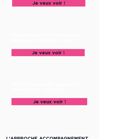
Je veux voir !
Apprivoisez votre stress pour
gagner en sérénité - 2 jours
Je veux voir !
Gestion de projet : passez en
mode pilote - 2,5 jours
Je veux voir !
L'APPROCHE ACCOMPAGNEMENT