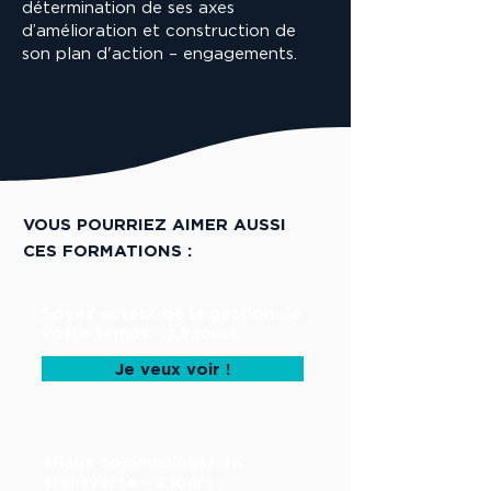
détermination de ses axes
d’amélioration et construction de
son plan d'action – engagements.
VOUS POURRIEZ AIMER AUSSI
CES FORMATIONS :
Soyez acteur de la gestion de
votre temps - 1,5 jours
Je veux voir !
Mieux communiquer en
transverse - 2 jours