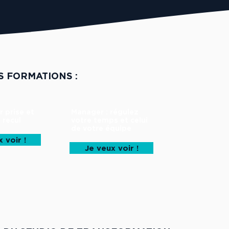
S FORMATIONS :
r prise et
Manager : régulez
 recul
votre temps et celui
de votre équipe
 voir !
Je veux voir !