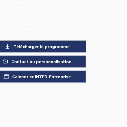
Formation possible en INTRA, en nos
locaux ou sur site, nous consulter pour
les dates et tarifs.
Financement
Eligible Qualiopi. Non éligible CPF.
Télécharger le programme
Contact ou personnalisation
Calendrier INTER-Entreprise