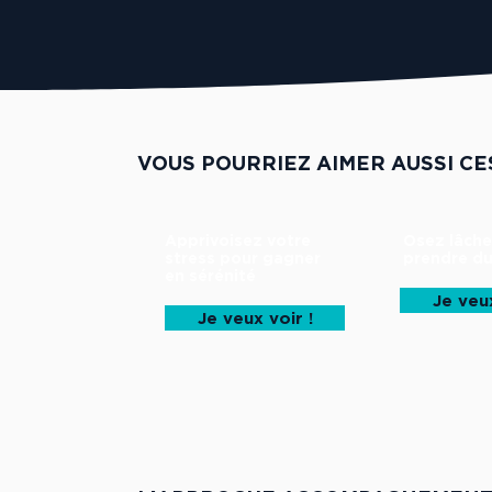
VOUS POURRIEZ AIMER AUSSI CE
Apprivoisez votre
Osez lâche
stress pour gagner
prendre du
en sérénité
Je veux
Je veux voir !