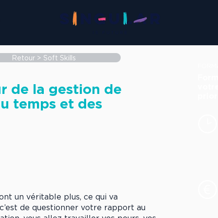
N
Retour > Soft Skills
FORM
Form
r de la gestion de
votr
prior
du temps et des
nt un véritable plus, ce qui va
c’est de questionner votre rapport au