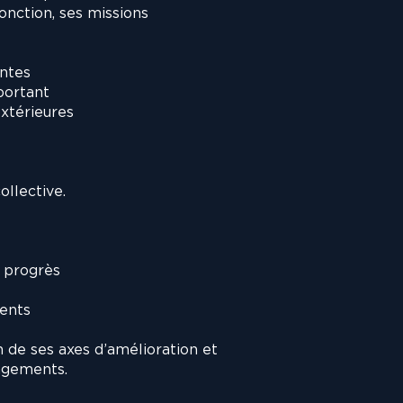
onction, ses missions
entes
mportant
extérieures
ollective.
e progrès
ments
n de ses axes d’amélioration et
gagements.