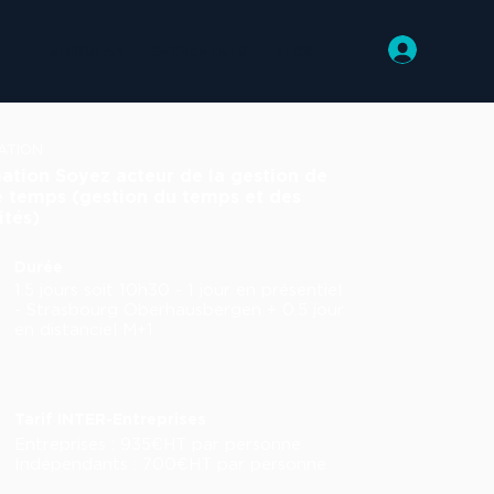
SINGULAR
EVENEMENTS
BLOG
ATION
ation Soyez acteur de la gestion de
e temps (gestion du temps et des
ités)
Durée
1.5 jours soit 10h30 - 1 jour en présentiel
- Strasbourg Oberhausbergen + 0.5 jour
en distanciel M+1
Tarif INTER-Entreprises
Entreprises : 935€HT par personne
Indépendants : 700€HT par personne