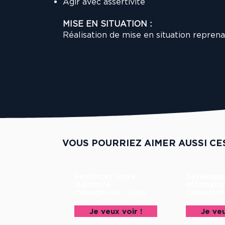
Agir avec assertivité
MISE EN SITUATION :
Réalisation de mise en situation reprena
VOUS POURRIEZ AIMER AUSSI CE
Renforcez votre
Développe
légitimité
affirmatio
managériale - 1 jour
(assertivit
Je veux voir !
Je veu