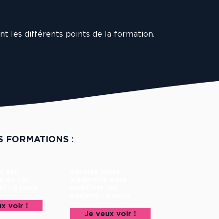
nt les différents points de la formation.
S FORMATIONS :
r son
Révélez votre
n de soi
leadership pour
é) - 2 jours
mobiliser vos
équipes - 2 jours
x voir !
Je veux voir !