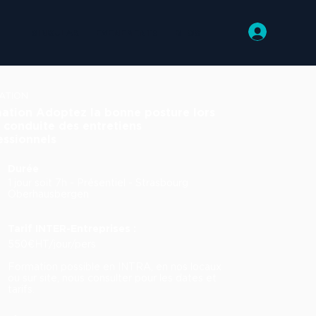
SINGULAR
EVENEMENTS
BLOG
ATION
ation Adoptez la bonne posture lors
a conduite des entretiens
essionnels
Durée
1 jour soit 7h - Présentiel - Strasbourg
Oberhausbergen
Tarif INTER-Entreprises :
550€HT/jour/pers
Formation possible en INTRA, en nos locaux
ou sur site, nous consulter pour les dates et
tarifs.