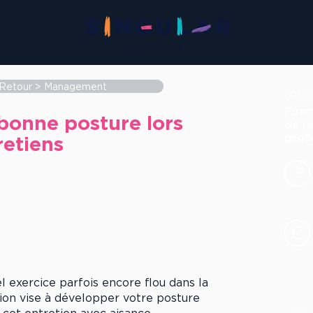
N
Retour > Management
FORM
Form
bonne posture lors
de l
prof
retiens
l exercice parfois encore flou dans la
on vise à développer votre posture