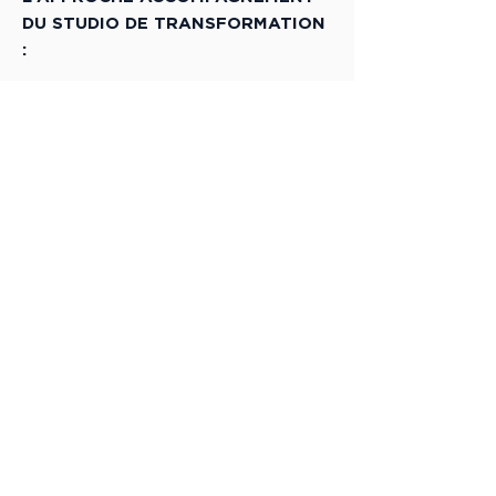
DU STUDIO DE TRANSFORMATION
:
Booster sa marque
employeur
Explorer !
Co-construire
les valeurs d’entreprise
Explorer !
Expérimenter les
dynamiques
collaboratives
Explorer !