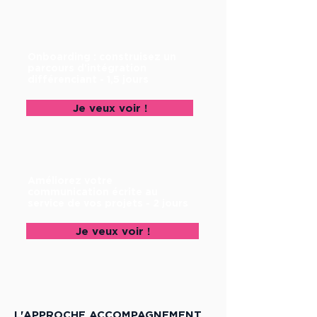
Onboarding : construisez un
parcours d'intégration
différenciant - 1,5 jours
Je veux voir !
Améliorez votre
communication écrite au
service de vos projets - 2 jours
Je veux voir !
L'APPROCHE ACCOMPAGNEMENT