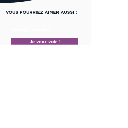
VOUS POURRIEZ AIMER AUSSI :
Indesign les bases
Je veux voir !
Photoshop les bases
Je veux voir !