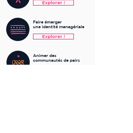
Explorer !
Faire émerger
une identité managériale
Explorer !
Animer des
communautés de pairs
Explorer !
Découvrir tous les thèmes
du Studio de Transformation :
STUDIO
STUDIO
de Transformation