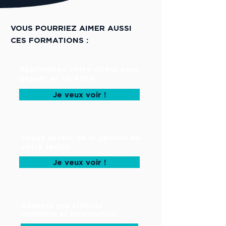
VOUS POURRIEZ AIMER AUSSI
CES FORMATIONS :
Apprivoisez votre stress pour
gagner en sérénité
Je veux voir !
Soyez acteur de la gestion de
votre temps
Je veux voir !
Adoptez une attitude
optimiste et constructive