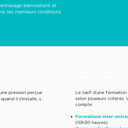
entissage bienveillant et
ns les meilleurs conditions
 ?
Quel est le prix d'
Strasbourg ?
une pression perçue 
Le tarif d’une formation
selon plusieurs critères.
and il s’installe, se 
compte :
n ou les relations 
ent d'une
Formations inter-entrep
(10h30 heures).
 à Strasbourg