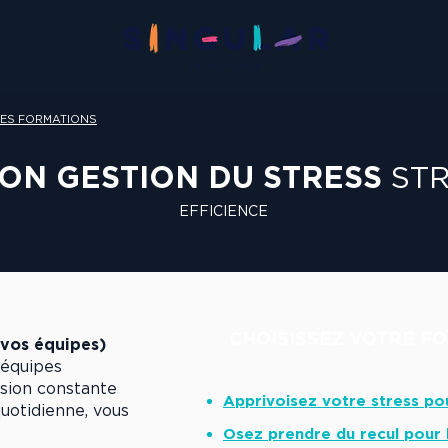
N
LES FORMATIONS
ON GESTION DU STRESS
ST
EFFICIENCE
CHOISISSEZ VOTRE FO
 vos équipes)
 équipes
nsion constante
Apprivoisez votre stress po
uotidienne, vous
Osez prendre du recul pour 