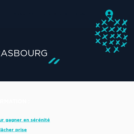
SINGULAR
EVENEMENTS
BLOG
RASBOURG
RMATION :
ur gagner en sérénité
lâcher prise