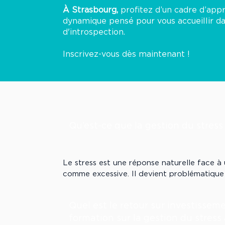
À Strasbourg,
profitez d’un cadre d’appr
dynamique pensé pour vous accueillir da
d'introspection.
Inscrivez-vous dès maintenant !
Qu’est-ce que la gestion du stress
Le stress est une réponse naturelle face à 
comme excessive. Il devient problématique qu
répète, et impacte la santé, la concentratio
professionnelles.

Quel est le retour sur investissem
formation sur la gestion du stress
La gestion du stress, c’est :
