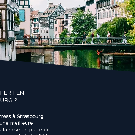
ultats concrets, 
. Un ROI aussi humain 
XPERT EN
URG ?
tress à Strasbourg
une meilleure
 la mise en place de