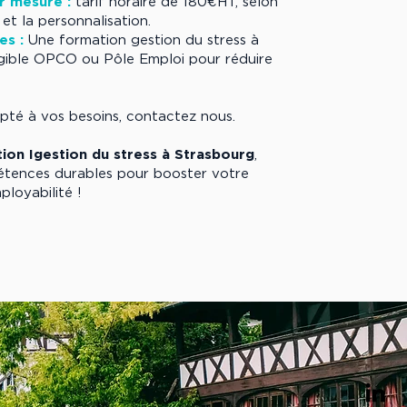
ur mesure :
tarif horaire de 180€HT, selon
et la personnalisation.
es :
Une formation gestion du stress à
igible OPCO ou Pôle Emploi pour réduire
pté à vos besoins, contactez nous.
ion Igestion du stress à Strasbourg
,
étences durables pour booster votre
ployabilité !