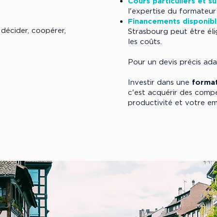
Cours particuliers et s
l'expertise du formateur 
Financements disponibl
décider, coopérer, 
Strasbourg peut être él
les coûts.
réactions.

Pour un devis précis ada
reprendre la main 
Investir dans une
format
onnelles,

 au stress.

c'est acquérir des comp
, indépendants), ce 
productivité et votre em
eil,

ravail au quotidien.