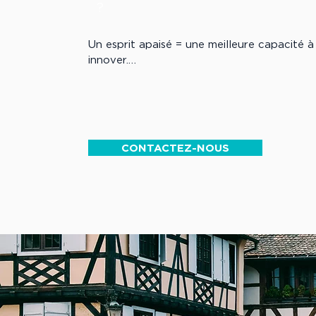
?
apprendre à identifier ses sources,

Un esprit apaisé = une meilleure capacité à 
comprendre ses signaux d’alerte,

innover.

développer des stratégies pour réguler ses 
Les bénéfices sont immédiats :

Nos formations à Strasbourg vous aident à 
réduction des tensions internes et interpers
sur vos émotions et vos comportements face
Accessible à tous (collaborateurs, managers
CONTACTEZ-NOUS
amélioration de la concentration et du somm
travail transforme votre façon de vivre le t
hausse de l’engagement au travail.

Côté entreprise :

moins d’absentéisme,

moins de burn-out,

une meilleure ambiance d’équipe.
