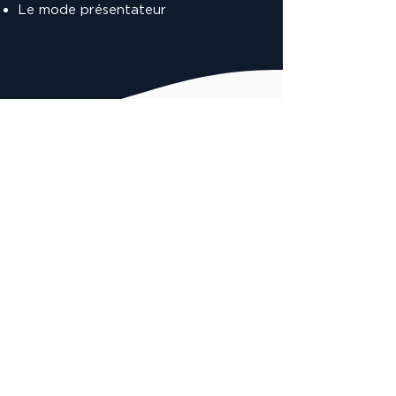
Le mode présentateur
VOUS POURRIEZ AIMER AUSSI :
Powerpoint progresser niveau
2
Je veux voir !
Powerpoint
perfectionnement niveau 3
Je veux voir !