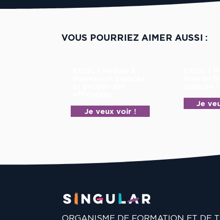
VOUS POURRIEZ AIMER AUSSI :
EXCEL | Module 3 :
EXCEL | M
Impression avancée
Mise en f
et gestion des
avancée
affichages
Je veu
Je veux voir !
ORGANISME DE FORMATION ET DE 