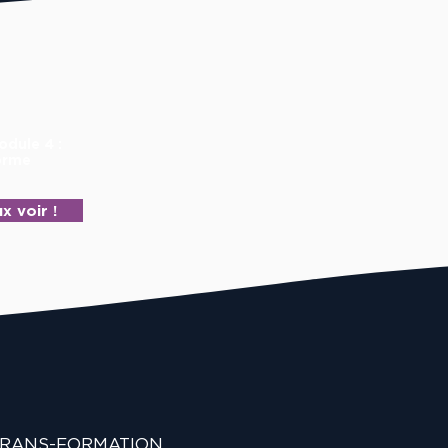
odule 4 :
orme
x voir !
TRANS-FORMATION