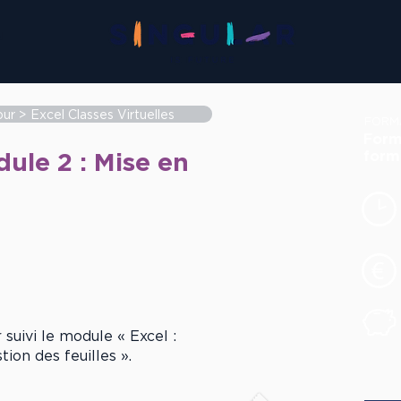
N
ur > Excel Classes Virtuelles
FORM
Form
ule 2 : Mise en
form
 suivi le module « Excel :
ion des feuilles ».