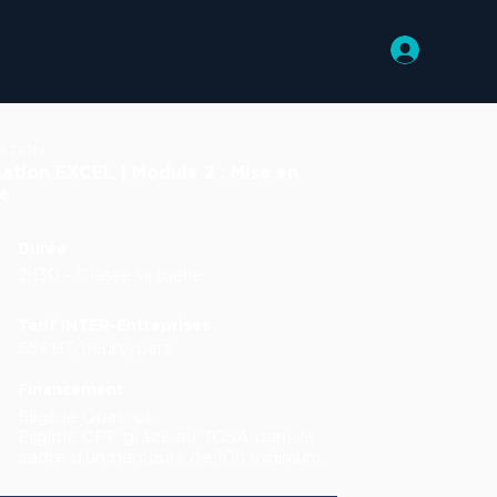
SINGULAR
EVENEMENTS
BLOG
ATION
ation EXCEL | Module 2 : Mise en
e
Durée
2h30 - Classe virtuelle
Tarif INTER-Entreprises
65€HT/heure/pers
Financement
Eligible Qualiopi.
Eligible CPF grâce au TOSA dans le
cadre d’un parcours de 10h minimum.