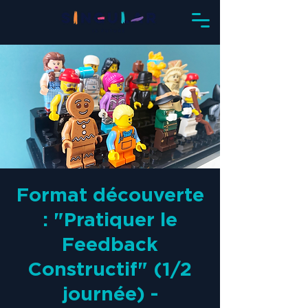
Format découverte
: "Pratiquer le
Feedback
Constructif" (1/2
journée) -