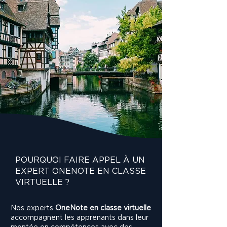
La classe virtuelle évite les 
déplacements et permet 
d’apprendre par étapes. Entre deux 
modules, les participants appliquent 
les méthodes dans leur quotidien, ce 
qui favorise l’ancrage.

Côté collaborateurs, c’est moins de 
charge mentale et plus d’autonomie.

Côté entreprise, c’est un levier direct 
de productivité, de fluidité et de 
qualité dans le suivi des informations.
POURQUOI FAIRE APPEL À UN
EXPERT ONENOTE EN CLASSE
VIRTUELLE ?
Nos experts
OneNote en classe virtuelle
accompagnent les apprenants dans leur
montée en compétences avec des