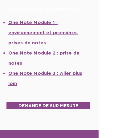
CHOISISSEZ VOTRE FORMATION :
O
ne Note Module 1 :
e
nvironnement et premières
prises de notes
O
ne Note Module 2 :
prise de
notes
O
ne Note Module 3 :
Aller plus
loin
DEMANDE DE SUR MESURE